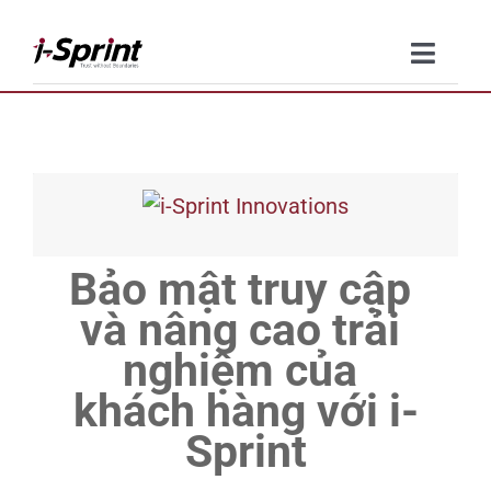
Skip
to
Toggle
content
Naviga
Product
Solutions
Resources
Bảo mật truy cập 
và nâng cao trải 
Company
nghiệm của 
Contact Us
khách hàng với i-
Sprint