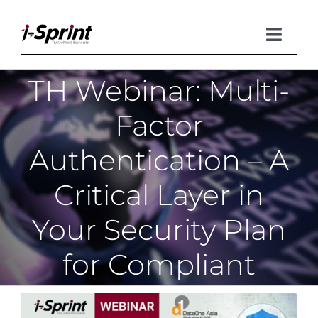
Skip
to
content
Toggle
Naviga
TH Webinar: Multi-
Product
Factor
Solutions
Authentication – A
Resources
Critical Layer in
Company
Your Security Plan
for Compliant